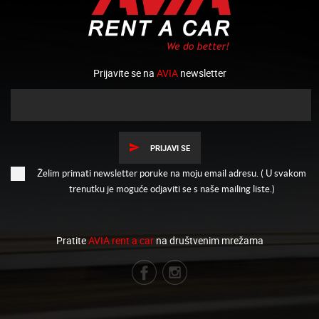
Prijavite se na
AVIA
newsletter
PRIJAVI SE
Želim primati newsletter poruke na moju email adresu. ( U svakom
trenutku je moguće odjaviti se s naše mailing liste.)
Pratite
AVIA rent a car
na društvenim mrežama