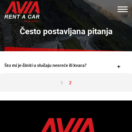
Često postavljana pitanja
Što mi je činiti u slučaju nesreće ili kvara?
1
2