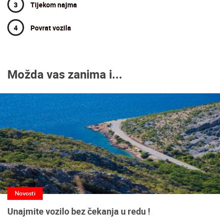
3
Tijekom najma
4
Povrat vozila
Možda vas zanima i...
Novosti
Unajmite vozilo bez čekanja u redu !