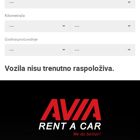
---
Kilometraža
---
---
Godina proizvodnje
---
---
Vozila nisu trenutno raspoloživa.