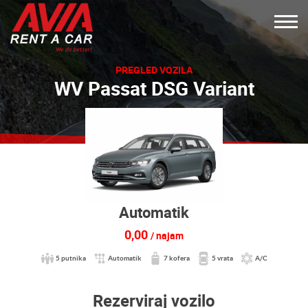
PREGLED VOZILA
WV Passat DSG Variant
Automatik
0,00
/ najam
5 putnika
Automatik
7 kofera
5 vrata
A/C
Rezerviraj vozilo