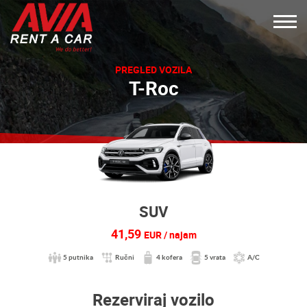
PREGLED VOZILA
T-Roc
SUV
41,59
EUR / najam
5 putnika
Ručni
4 kofera
5 vrata
A/C
Rezerviraj vozilo